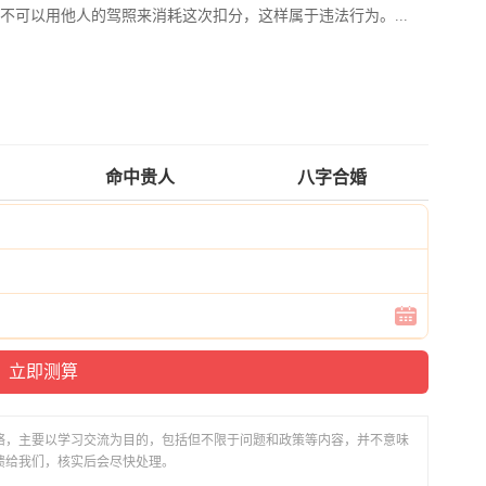
不可以用他人的驾照来消耗这次扣分，这样属于违法行为。...
命中贵人
八字合婚
络，主要以学习交流为目的，包括但不限于问题和政策等内容，并不意味
馈给我们，核实后会尽快处理。