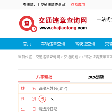
查违章，上交通违章查询网！
选择城市
一站式
首页
车辆违章查询
驾驶证查询
交
当前位置：
交通违章查询网
>
交通问题
> a2驾驶证需要年审
八字精批
2026运势
姓 名
性 别
男
女
生 日