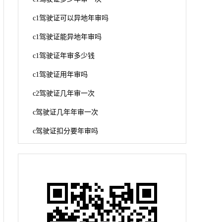
c1驾驶证可以异地年审吗
c1驾驶证能异地年审吗
c1驾驶证年审多少钱
c1驾驶证用年审吗
c2驾驶证几年审一次
c驾驶证几年年审一次
c驾驶证扣分要年审吗