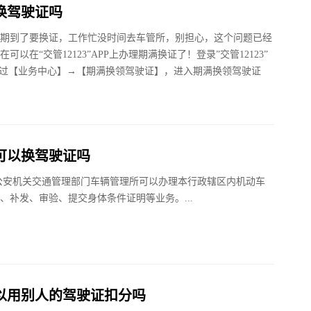
换驾驶证吗
期到了要换证，工作忙没时间去车管所，别担心，这个问题已经
可以在“交管12123”APP上办理期满换证了！登录”交管12123”
通过【业务中心】→【期满换领驾驶证】，进入期满换领驾驶证
可以换驾驶证吗
公安机关交通管理部门车辆管理所可以办理本行政辖区内机动车
、补发、审验、提交身体条件证明等业务。...
以用别人的驾驶证扣分吗