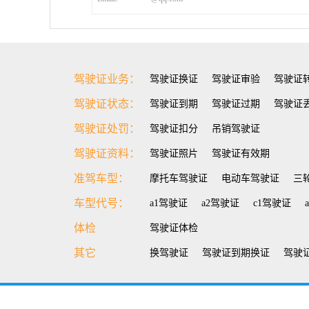
驾驶证业务：
驾驶证换证
驾驶证审验
驾驶证
驾驶证状态：
驾驶证到期
驾驶证过期
驾驶证
驾驶证处罚：
驾驶证扣分
吊销驾驶证
驾驶证资料：
驾驶证照片
驾驶证有效期
准驾车型：
摩托车驾驶证
电动车驾驶证
三
车型代号：
a1驾驶证
a2驾驶证
c1驾驶证
体检
驾驶证体检
其它
换驾驶证
驾驶证到期换证
驾驶