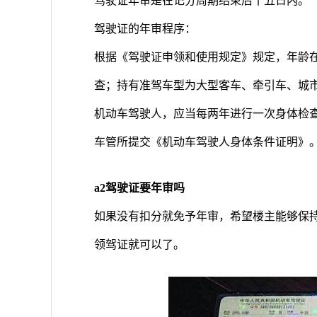
驾驶证年审是在记分周期结束后十五日内。
驾驶证的年审程序：
根据《驾驶证申领和使用规定》规定，年龄在
查；持有准驾车型为大型客车、牵引车、城
机动车驾驶人，应当每两年进行一次身体检
车管所提交《机动车驾驶人身体条件证明》
a2驾驶证要年审吗
如果没有扣分就免予年审，希望楼主能够保持
领驾证就可以了。