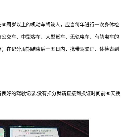
60周岁以上的机动车驾驶人，应当每年进行一次身体检
市公交车、中型客车、大型货车、无轨电车、有轨电车的
查；在记分周期结束后十五日内，携带驾驶证、体检表到
。
良好的驾驶记录.没有扣分就请直接到换证时间前90天换