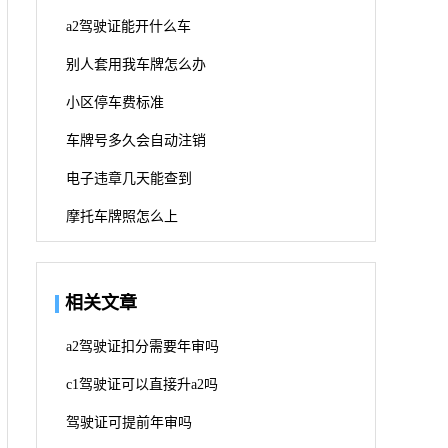
a2驾驶证能开什么车
别人套用我车牌怎么办
小区停车费标准
车牌号多久会自动注销
电子违章几天能查到
摩托车牌照怎么上
相关文章
a2驾驶证扣分需要年审吗
c1驾驶证可以直接升a2吗
驾驶证可提前年审吗