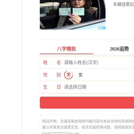
车辆违章后
八字精批
2026运势
姓 名
性 别
男
女
生 日
网站声明：交通违章查询网刊载内容均来自当地机构或网
着认同其观点或真实性。如涉及版权等问题，请将链接反
Email:********@qq.com