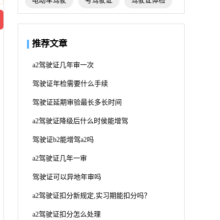
电动车驾驶
考驾驶证
驾驶证体检
推荐文章
a2驾驶证几年审一次
驾驶证年检需要什么手续
驾驶证延期审验最长多长时间
a2驾驶证降级后什么时侯能增驾
驾驶证b2能增驾a2吗
a2驾驶证几年一审
驾驶证可以异地年审吗
a2驾驶证扣分新规定,实习期能扣分吗？
a2驾驶证扣分怎么处理