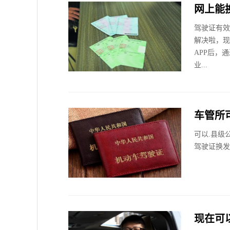
网上能
驾驶证有效
解决啦，现在
APP后，
业...
车管所
可以.县级
驾驶证换发
现在可