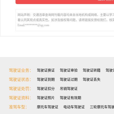
网站声明：交通违章查询网刊载内容均来自当地机构或网络，主要以学
着认同其观点或真实性。如涉及版权等问题，请将链接反馈给我们，核
Email:********@qq.com
驾驶证业务：
驾驶证换证
驾驶证审验
驾驶证转籍
驾驶
驾驶证状态：
驾驶证到期
驾驶证过期
驾驶证丢失
驾驶证处罚：
驾驶证扣分
吊销驾驶证
驾驶证资料：
驾驶证照片
驾驶证有效期
准驾车型：
摩托车驾驶证
电动车驾驶证
三轮摩托车驾