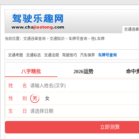
交通违章
当前位置：
交通违章查询
>
交通知识
>
车牌号查询
>
桂L车牌
交通考题
交通标志
交通法规
驾驶技巧
汽车保养
车牌号查询
八字精批
2026运势
命中
姓 名
性 别
男
女
生 日