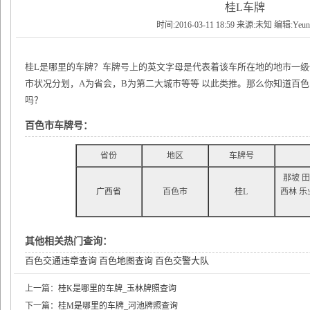
桂L车牌
时间:2016-03-11 18:59 来源:未知 编辑:Yeu
桂L是哪里的车牌？车牌号上的英文字母是代表着该车所在地的地市一
市状况分划，A为省会，B为第二大城市等等 以此类推。那么你知道百
吗？
百色市车牌号：
省份
地区
车牌号
那坡 田
广西省
百色市
桂L
西林 乐
其他相关热门查询：
百色交通违章查询
百色地图查询
百色交警大队
上一篇：
桂K是哪里的车牌_玉林牌照查询
下一篇：
桂M是哪里的车牌_河池牌照查询