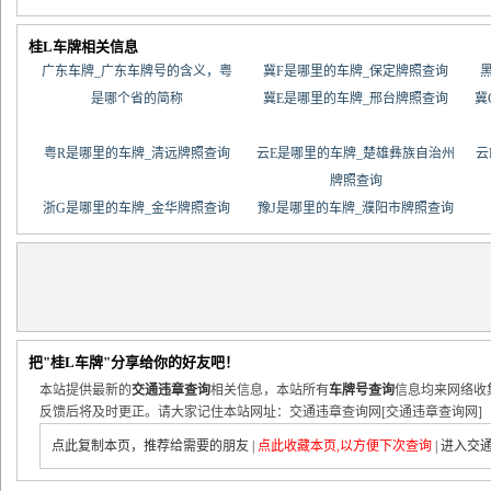
桂L车牌相关信息
广东车牌_广东车牌号的含义，粤
冀F是哪里的车牌_保定牌照查询
是哪个省的简称
冀E是哪里的车牌_邢台牌照查询
冀
粤R是哪里的车牌_清远牌照查询
云E是哪里的车牌_楚雄彝族自治州
云
牌照查询
浙G是哪里的车牌_金华牌照查询
豫J是哪里的车牌_濮阳市牌照查询
把"桂L车牌"分享给你的好友吧！
本站提供最新的
交通违章查询
相关信息，本站所有
车牌号查询
信息均来网络收
反馈后将及时更正。请大家记住本站网址：交通违章查询网[交通违章查询网]
点此复制本页，推荐给需要的朋友
|
点此收藏本页,以方便下次查询
|
进入交